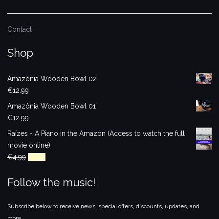
Contact
Shop
Amazônia Wooden Bowl 02
€
12.99
Amazônia Wooden Bowl 01
€
12.99
Raízes - A Piano in the Amazon (Access to watch the full
movie online)
Original
Current
€
4.99
€
1.99
price
price
Follow the music!
was:
is:
€4.99.
€1.99.
Subscribe below to receive news, special offers, discounts, updates, and
more.