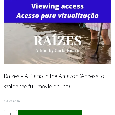
Raízes – A Piano in the Amazon (Access to
watch the full movie online)
Original
Current
€
4.99
€
1.99
price
price
Raízes
was:
is: