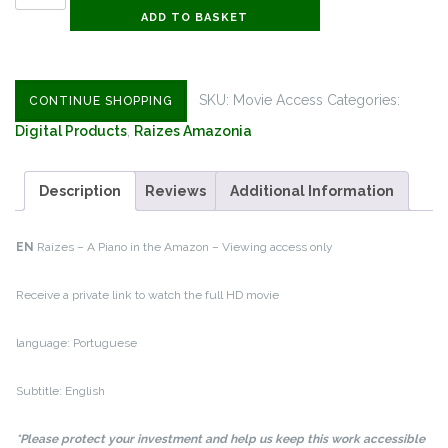
-
€4.99.
€1.99.
ADD TO BASKET
A
Piano
in
SKU:
Movie Access
Categories:
CONTINUE SHOPPING
the
Digital Products
,
Raizes Amazonia
Amazon
(Access
to
Description
Reviews
Additional Information
watch
the
EN
Raízes – A Piano in the Amazon – Viewing access only
full
movie
Receive a private link to watch the full HD movie
online)
quantity
language: Portuguese
Subtitle: English
*Please protect your investment and help us keep this work accessible